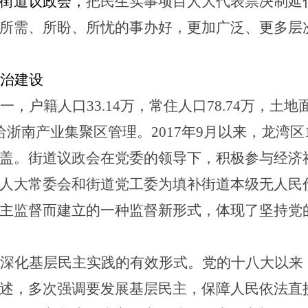
街道议政会，
把民生实事项目人大代表票决制延
所需、所盼、所忧的事办好，更加广泛、更多层
治建设
一，
户籍人口
33.14万，常住人口78.74万，
土地
给浙南产业集聚区管理。
2017年9月以来，龙湾
盖。街道议政会在
党委
的领导下，积极参与经济
人大常委会和街道党工委为填补街道本级无人民
主监督而建立的一种监督新形式
，体现了
坚持党
深化基层民主实践的有效形式。
党的十八大以来
述，多次强调要发展基层民主，保障人民依法直