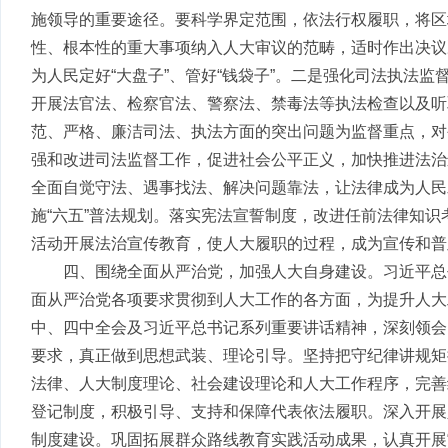
施领导的重要途径。要科学界定范围，依法行权履职，将区
性、根本性的重大事项纳入人大审议的范畴，适时作出决议
为人民定好“大盘子”、管好“钱袋子”。二是强化司法执法
开展法官法、检察官法、警察法、禁毒法等执法检查以及听
范、严格、廉洁司法、执法方面的突出问题为监督重点，对
强和改进司法监督工作，促进社会公平正义，加快推进法治
全面自觉守法、遇事找法、解决问题靠法，让法律成为人民
施“六五”普法规划。落实宪法宣誓制度，改进任前法律知
活动开展法治宣传教育，使人大履职的过程，成为宣传和普
四、围绕全面从严治党，加强人大自身建设。习近平总
面从严治党各项要求贯彻到人大工作的各方面，为提升人大
中、四中全会及习近平总书记系列重要讲话精神，深刻领会
要求，真正做到思想武装、理论引导。坚持把守纪律讲规矩
法律、人大制度理论、社会建设理论和人大工作程序，完善
登记制度，积极引导、支持和保障代表依法履职。深入开展
制度建设。巩固拓展群众路线教育实践活动成果，认真开展